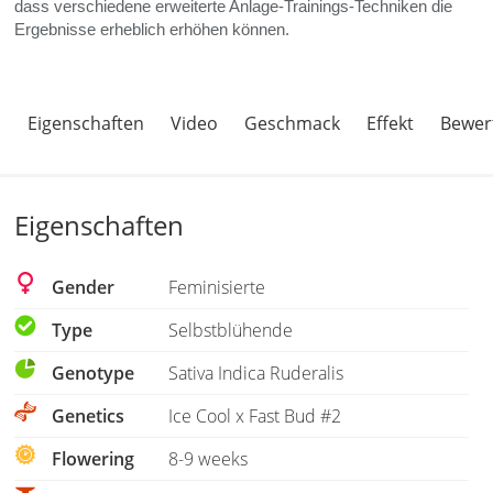
dass verschiedene erweiterte Anlage-Trainings-Techniken die
Ergebnisse erheblich erhöhen können.
Eigenschaften
Video
Geschmack
Effekt
Bewer
Eigenschaften
Gender
Feminisierte
Type
Selbstblühende
Genotype
Sativa Indica Ruderalis
Genetics
Ice Cool x Fast Bud #2
Flowering
8-9 weeks