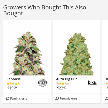
Growers Who Bought This Also
Bought
Caboose
Auto Big Bud
B
19
22
€
00
€
00
Feminisierte
Feminisierte