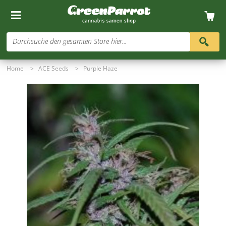
Durchsuche den gesamten Store hier...
Home
>
ACE Seeds
>
Purple Haze