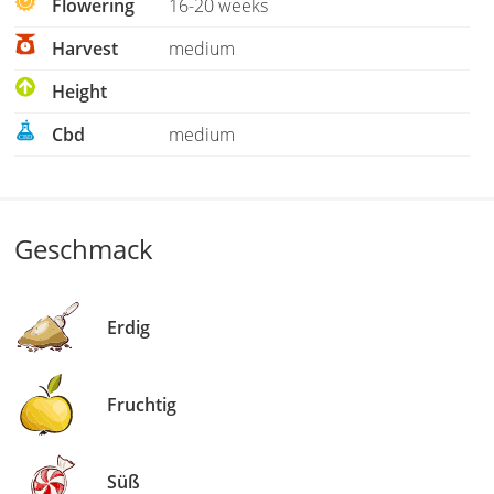
Flowering
16-20 weeks
Harvest
medium
Height
Cbd
medium
Geschmack
Erdig
Fruchtig
Süß