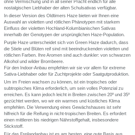
ohne Vermischung und in all seiner Pracht endlich für alle
nostalgischen Liebhaber der alten Schulsativas verfügbar.
In dieser Version des Oldtimers Haze bieten wir Ihnen eine
Auswahl an violetten und rötlichen Phänotypen mit starkem
Einfluss der violetten Hochland-Kolumbianischen Sativas
innerhalb der Genotypen der ursprünglichen Haze-Population.
Purple Haze unterscheidet sich von Green Haze dadurch, dass
die Stiele und Blüten reif sind mit beeindruckenden violetten und
rötlichen Farben. Ihre Aromen sind auch dunkler: von schwarzen
Alkohol und wilder Brombeere.
Für den Indoor-Anbau empfehlen wir sie vor allem für extreme
Sativa-Liebhaber oder für Zuchtprojekte oder Saatgutproduktion.
Um im Freien wachsen zu können, ist ein tropisches oder
subtropisches Klima erforderlich, um sein volles Potenzial zu
erreichen. Es kann jedoch leicht in Breiten zwischen 20º und 35º
gezüchtet werden, wo wir ein warmes und küstliches Klima
empfehlen. Die Verwendung eines Gewächshauses ist sehr
hilfreich für die Reifung in nicht-tropischen Breiten. Es erfordert
einen mittleren bis niedrigen Nährstoffgehalt, insbesondere
Stickstoff.
Für das Freilandanbau ist es am besten, eine gute Basis aus