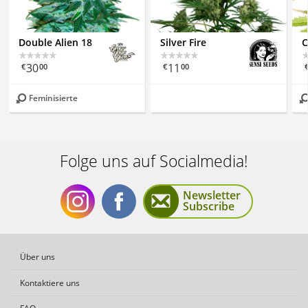
Double Alien 18
Silver Fire
C
30
11
€
00
€
00
Feminisierte
Folge uns auf Socialmedia!
Newsletter
Subscribe
Folge
Folge
Über uns
Kontaktiere uns