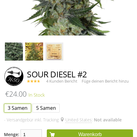
SOUR DIESEL #2
4 Kunden Bericht
Füge deinen Bericht hinzu
€24.00
3 Samen
5 Samen
- Versandgebür inkl. Tracking
United States
:
Not available
Menge:
Warenkorb