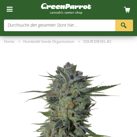
Durchsuche den gesamten Store hier...
Home
>
Humboldt Seeds Organization
>
SOUR DIESEL #2