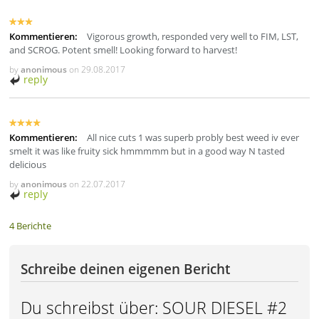
Kommentieren:
Vigorous growth, responded very well to FIM, LST,
and SCROG. Potent smell! Looking forward to harvest!
by
anonimous
on
29.08.2017
reply
Kommentieren:
All nice cuts 1 was superb probly best weed iv ever
smelt it was like fruity sick hmmmmm but in a good way N tasted
delicious
by
anonimous
on
22.07.2017
reply
4 Berichte
Schreibe deinen eigenen Bericht
Du schreibst über:
SOUR DIESEL #2