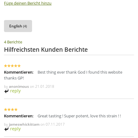
Füge deinen Bericht hinzu
English
(4)
4 Berichte
Hilfreichsten Kunden Berichte
Kommentieren:
Best thing ever thank God I found this website
thanks GP!
by
anonimous
on
21.01.2018
reply
Kommentieren:
Great tasting ! Super potent, love this strain ! !
by
jameswhickittam
on
07.11.2017
reply