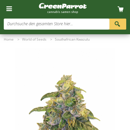
Durchsuche den gesamten Store hier...
Home
>
World of Seeds
>
Southafrican Kwazulu