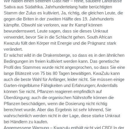
Wir haben einen seltenen Gast hier – reine, saubere Landrasse
Sativa aus Südafrika. Jahrhundertelang hatte berüchtigten
Stamm der Zulus es kultiviert. Ja, richtig, die gleichen Leute, die
gegen die Briten in der zweiten Hälfte des 19. Jahrhunderts
kämpfte. Obwohl sie verloren, war ihr Kampf können
bewundernswert. Leute sagen, dass sie dieses Unkraut
verwendet, bevor Sie in die Schlacht gehen. South African
Kwazulu füllt den Körper mit Energie und die Prägnanz stark
verändert.
Er wächst wild in die Drakensberge, so dass es in den ähnlichen
Bedingungen im freien kultiviert werden kann. Das genetische
Profil des Stammes wurde nicht angesprochen, so dass Sie eine
lange Blütezeit von 75 bis 80 Tagen bewältigen. KwaZulu kann
auch die beste Wahl für Anfänger, leider nicht. Sie müssen einige
Garten-ringelblume Fähigkeiten und Erfahrungen; Andernfalls
können Sie nicht. Pflanzen reagieren empfindlich auf
Überdüngung; auch die organischen Nährstoffe können die
Pflanzen beschädigen, wenn die Dosierung nicht richtig
berechnet wurde. Aber das Ergebnis ist sehr lohnend, Sie
wahrscheinlich werden nicht in der Lage, diese starke Unkraut
bei Händlern zu kaufen.
Angemessene Warnung – Kwazulu enthält nicht viel
CBD
! In der